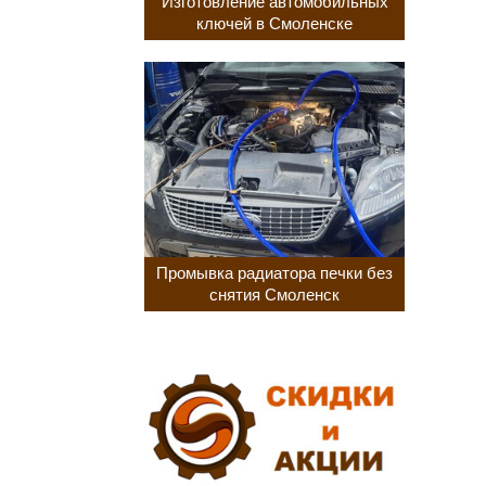
Изготовление автомобильных
ключей в Смоленске
Промывка радиатора печки без
снятия Смоленск