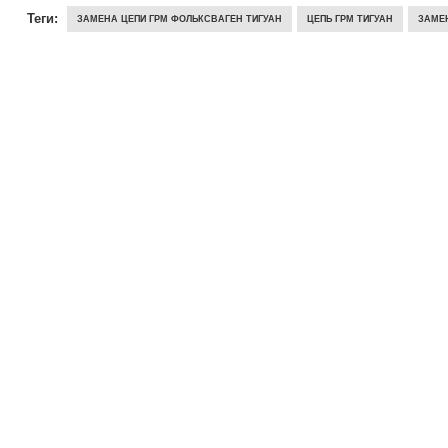
Теги:
ЗАМЕНА ЦЕПИ ГРМ ФОЛЬКСВАГЕН ТИГУАН
ЦЕПЬ ГРМ ТИГУАН
ЗАМЕН