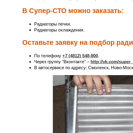
В Супер-СТО можно заказать:
Радиаторы печки.
Радиаторы охлаждения.
Оставьте заявку на подбор рад
По телефону
+7 (4812) 548-800
.
Через группу "Вконтакте" –
http://vk.com/super
В автосервисе по адресу: Смоленск, Ново-Моско