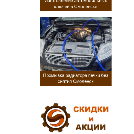
Изготовление автомобильных
ключей в Смоленске
Промывка радиатора печки без
снятия Смоленск